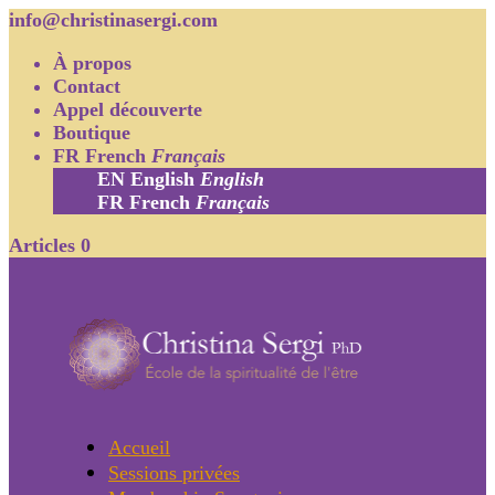
info@christinasergi.com
À propos
Contact
Appel découverte
Boutique
FR
French
Français
EN
English
English
FR
French
Français
Articles 0
Accueil
Sessions privées