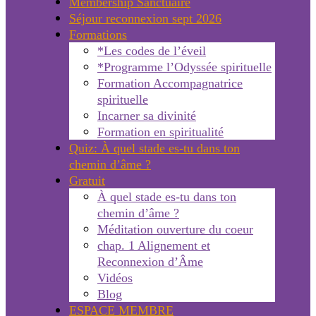
Membership Sanctuaire
Séjour reconnexion sept 2026
Formations
*Les codes de l’éveil
*Programme l’Odyssée spirituelle
Formation Accompagnatrice
spirituelle
Incarner sa divinité
Formation en spiritualité
Quiz: À quel stade es-tu dans ton
chemin d’âme ?
Gratuit
À quel stade es-tu dans ton
chemin d’âme ?
Méditation ouverture du coeur
chap. 1 Alignement et
Reconnexion d’Âme
Vidéos
Blog
ESPACE MEMBRE