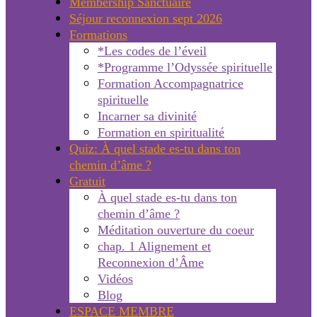
Membership Sanctuaire
Séjour reconnexion sept 2026
Formations
*Les codes de l’éveil
*Programme l’Odyssée spirituelle
Formation Accompagnatrice
spirituelle
Incarner sa divinité
Formation en spiritualité
Quiz: À quel stade es-tu dans ton
chemin d’âme ?
Gratuit
À quel stade es-tu dans ton
chemin d’âme ?
Méditation ouverture du coeur
chap. 1 Alignement et
Reconnexion d’Âme
Vidéos
Blog
ESPACE MEMBRE