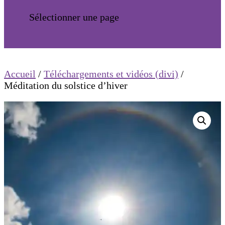
Sélectionner une page
Accueil
/
Téléchargements et vidéos (divi)
/
Méditation du solstice d’hiver