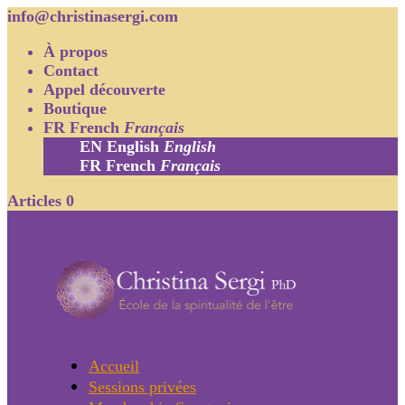
info@christinasergi.com
À propos
Contact
Appel découverte
Boutique
FR
French
Français
EN
English
English
FR
French
Français
Articles 0
Accueil
Sessions privées