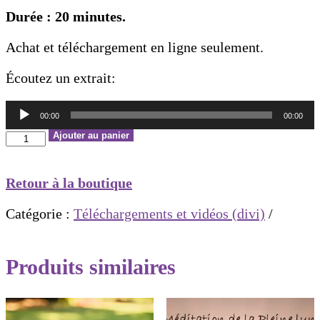
Durée : 20 minutes.
Achat et téléchargement en ligne seulement.
Écoutez un extrait:
Lecteur
00:00
00:00
audio
quantité
Ajouter au panier
de
Méditation
Retour à la boutique
du
solstice
Catégorie :
Téléchargements et vidéos (divi)
d'hiver
Produits similaires