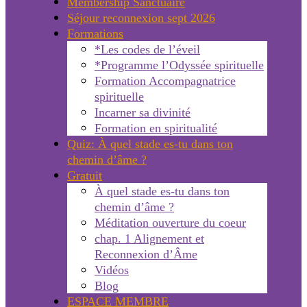
Membership Sanctuaire
Séjour reconnexion sept 2026
Formations
*Les codes de l’éveil
*Programme l’Odyssée spirituelle
Formation Accompagnatrice
spirituelle
Incarner sa divinité
Formation en spiritualité
Quiz: À quel stade es-tu dans ton
chemin d’âme ?
Gratuit
À quel stade es-tu dans ton
chemin d’âme ?
Méditation ouverture du coeur
chap. 1 Alignement et
Reconnexion d’Âme
Vidéos
Blog
ESPACE MEMBRE