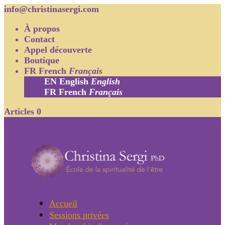
info@christinasergi.com
À propos
Contact
Appel découverte
Boutique
FR
French
Français
EN
English
English
FR
French
Français
Articles 0
Accueil
Sessions privées