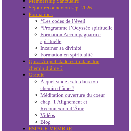
Membership Sanctuaire
Séjour reconnexion sept 2026
Formations
*Les codes de l’éveil
*Programme l’Odyssée spirituelle
Formation Accompagnatrice
spirituelle
Incarner sa divinité
Formation en spiritualité
Quiz: À quel stade es-tu dans ton
chemin d’âme ?
Gratuit
À quel stade es-tu dans ton
chemin d’âme ?
Méditation ouverture du coeur
chap. 1 Alignement et
Reconnexion d’Âme
Vidéos
Blog
ESPACE MEMBRE