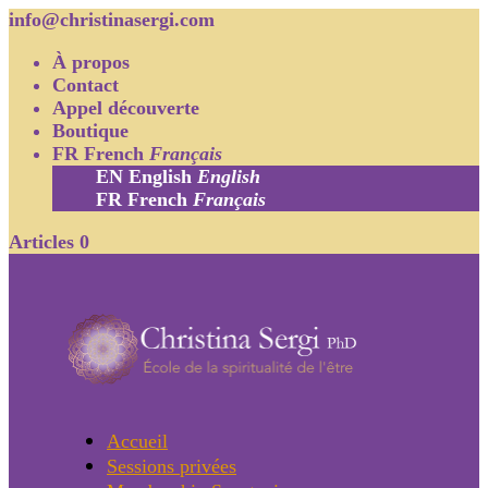
info@christinasergi.com
À propos
Contact
Appel découverte
Boutique
FR
French
Français
EN
English
English
FR
French
Français
Articles 0
Accueil
Sessions privées