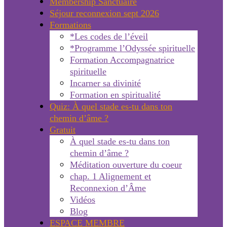
Membership Sanctuaire
Séjour reconnexion sept 2026
Formations
*Les codes de l’éveil
*Programme l’Odyssée spirituelle
Formation Accompagnatrice
spirituelle
Incarner sa divinité
Formation en spiritualité
Quiz: À quel stade es-tu dans ton
chemin d’âme ?
Gratuit
À quel stade es-tu dans ton
chemin d’âme ?
Méditation ouverture du coeur
chap. 1 Alignement et
Reconnexion d’Âme
Vidéos
Blog
ESPACE MEMBRE