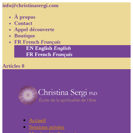
info@christinasergi.com
À propos
Contact
Appel découverte
Boutique
FR
French
Français
EN
English
English
FR
French
Français
Articles 0
Accueil
Sessions privées