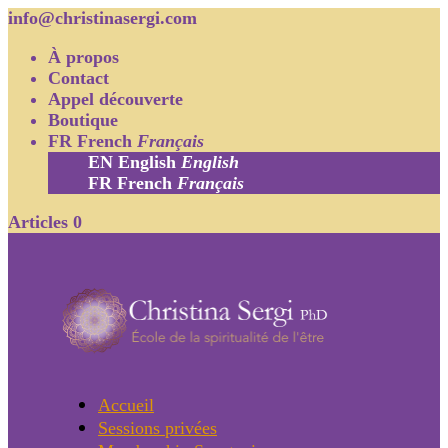
info@christinasergi.com
À propos
Contact
Appel découverte
Boutique
FR
French
Français
EN
English
English
FR
French
Français
Articles 0
Accueil
Sessions privées