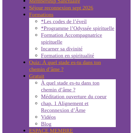
Membership Sanctuaire
Séjour reconnexion sept 2026
Formations
*Les codes de l’éveil
*Programme l’Odyssée spirituelle
Formation Accompagnatrice
spirituelle
Incarner sa divinité
Formation en spiritualité
Quiz: À quel stade es-tu dans ton
chemin d’âme ?
Gratuit
À quel stade es-tu dans ton
chemin d’âme ?
Méditation ouverture du coeur
chap. 1 Alignement et
Reconnexion d’Âme
Vidéos
Blog
ESPACE MEMBRE