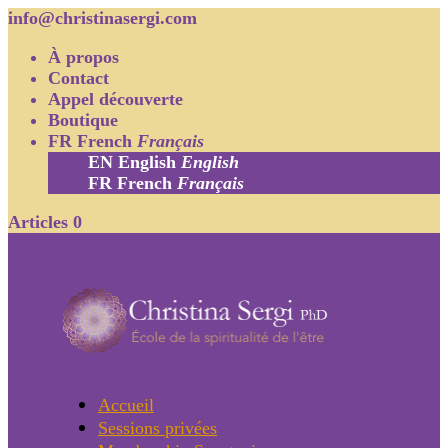
info@christinasergi.com
À propos
Contact
Appel découverte
Boutique
FR
French
Français
EN
English
English
FR
French
Français
Articles 0
Accueil
Sessions privées