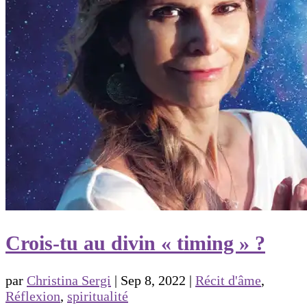
Crois-tu au divin « timing » ?
par
Christina Sergi
|
Sep 8, 2022
|
Récit d'âme
,
Réflexion
,
spiritualité