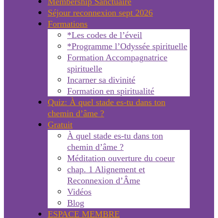
Membership Sanctuaire
Séjour reconnexion sept 2026
Formations
*Les codes de l’éveil
*Programme l’Odyssée spirituelle
Formation Accompagnatrice
spirituelle
Incarner sa divinité
Formation en spiritualité
Quiz: À quel stade es-tu dans ton
chemin d’âme ?
Gratuit
À quel stade es-tu dans ton
chemin d’âme ?
Méditation ouverture du coeur
chap. 1 Alignement et
Reconnexion d’Âme
Vidéos
Blog
ESPACE MEMBRE