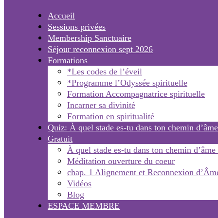
Accueil
Sessions privées
Membership Sanctuaire
Séjour reconnexion sept 2026
Formations
*Les codes de l’éveil
*Programme l’Odyssée spirituelle
Formation Accompagnatrice spirituelle
Incarner sa divinité
Formation en spiritualité
Quiz: À quel stade es-tu dans ton chemin d’âme
Gratuit
À quel stade es-tu dans ton chemin d’âme
Méditation ouverture du coeur
chap. 1 Alignement et Reconnexion d’Âm
Vidéos
Blog
ESPACE MEMBRE