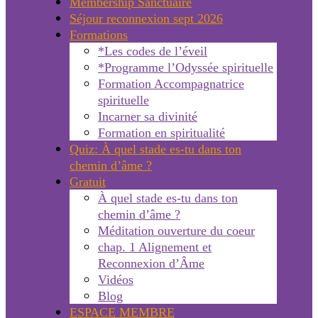
Membership Sanctuaire
Séjour reconnexion sept 2026
Formations
*Les codes de l’éveil
*Programme l’Odyssée spirituelle
Formation Accompagnatrice
spirituelle
Incarner sa divinité
Formation en spiritualité
Quiz: À quel stade es-tu dans ton
chemin d’âme ?
Gratuit
À quel stade es-tu dans ton
chemin d’âme ?
Méditation ouverture du coeur
chap. 1 Alignement et
Reconnexion d’Âme
Vidéos
Blog
ESPACE MEMBRE