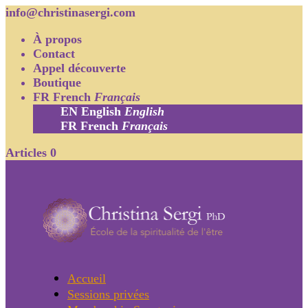
info@christinasergi.com
À propos
Contact
Appel découverte
Boutique
FR
French
Français
EN
English
English
FR
French
Français
Articles 0
Accueil
Sessions privées