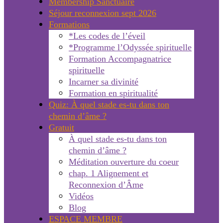
Membership Sanctuaire
Séjour reconnexion sept 2026
Formations
*Les codes de l’éveil
*Programme l’Odyssée spirituelle
Formation Accompagnatrice
spirituelle
Incarner sa divinité
Formation en spiritualité
Quiz: À quel stade es-tu dans ton
chemin d’âme ?
Gratuit
À quel stade es-tu dans ton
chemin d’âme ?
Méditation ouverture du coeur
chap. 1 Alignement et
Reconnexion d’Âme
Vidéos
Blog
ESPACE MEMBRE