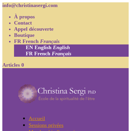
info@christinasergi.com
À propos
Contact
Appel découverte
Boutique
FR
French
Français
EN
English
English
FR
French
Français
Articles 0
Accueil
Sessions privées