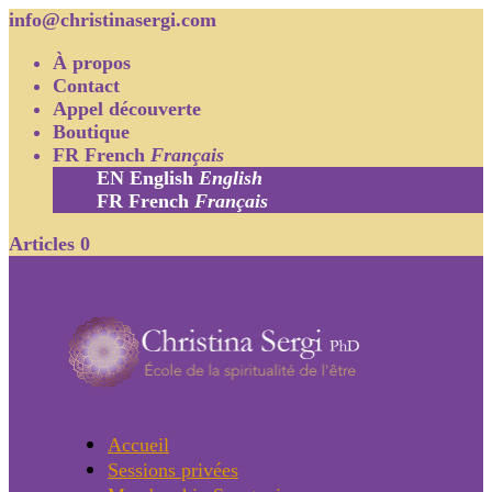
info@christinasergi.com
À propos
Contact
Appel découverte
Boutique
FR
French
Français
EN
English
English
FR
French
Français
Articles 0
Accueil
Sessions privées