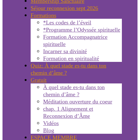
Membership Sanctuaire
Séjour reconnexion sept 2026
Formations
*Les codes de l’éveil
*Programme l’Odyssée spirituelle
Formation Accompagnatrice
spirituelle
Incarner sa divinité
Formation en spiritualité
Quiz: À quel stade es-tu dans ton
chemin d’âme ?
Gratuit
À quel stade es-tu dans ton
chemin d’âme ?
Méditation ouverture du coeur
chap. 1 Alignement et
Reconnexion d’Âme
Vidéos
Blog
ESPACE MEMBRE