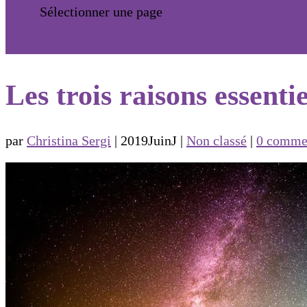
Sélectionner une page
Les trois raisons essenti
par
Christina Sergi
|
2019JuinJ
|
Non classé
|
0 comme