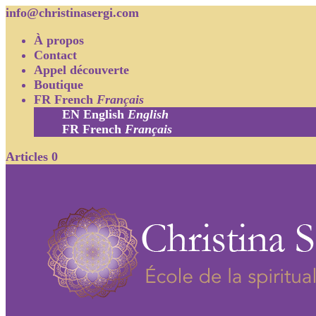
info@christinasergi.com
À propos
Contact
Appel découverte
Boutique
FR
French
Français
EN
English
English
FR
French
Français
Articles 0