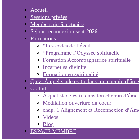
Accueil
Sessions privées
Membership Sanctuaire
Séjour reconnexion sept 2026
Formations
*Les codes de l’éveil
*Programme l’Odyssée spirituelle
Formation Accompagnatrice spirituelle
Incarner sa divinité
Formation en spiritualité
Quiz: À quel stade es-tu dans ton chemin d’âme
Gratuit
À quel stade es-tu dans ton chemin d’âme
Méditation ouverture du coeur
chap. 1 Alignement et Reconnexion d’Âm
Vidéos
Blog
ESPACE MEMBRE