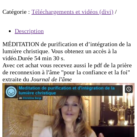
MÉDITATION
Catégorie :
Téléchargements et vidéos (divi)
de
purification
et
Description
d’intégration
de
MÉDITATION de purification et d’intégration de la
la
lumière christique. Vous obtenez un accès à la
lumière
vidéo.Durée 54 min 30 s.
christique
Avec cet achat vous recevez aussi le pdf de la prière
de reconnexion à l'âme "pour la confiance et la foi"
extraite du
Journal de l'âme