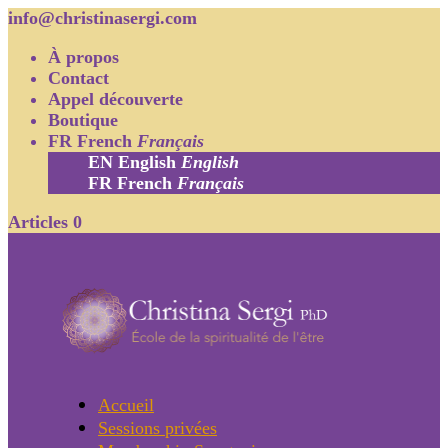
info@christinasergi.com
À propos
Contact
Appel découverte
Boutique
FR
French
Français
EN
English
English
FR
French
Français
Articles 0
Accueil
Sessions privées