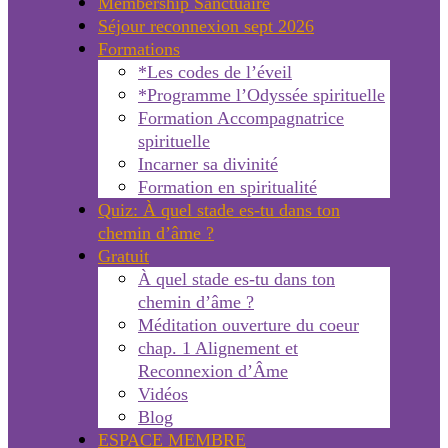
Membership Sanctuaire
Séjour reconnexion sept 2026
Formations
*Les codes de l’éveil
*Programme l’Odyssée spirituelle
Formation Accompagnatrice
spirituelle
Incarner sa divinité
Formation en spiritualité
Quiz: À quel stade es-tu dans ton
chemin d’âme ?
Gratuit
À quel stade es-tu dans ton
chemin d’âme ?
Méditation ouverture du coeur
chap. 1 Alignement et
Reconnexion d’Âme
Vidéos
Blog
ESPACE MEMBRE