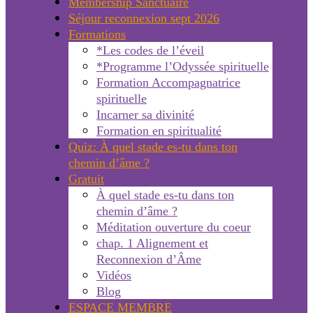
Membership Sanctuaire
Séjour reconnexion sept 2026
Formations
*Les codes de l’éveil
*Programme l’Odyssée spirituelle
Formation Accompagnatrice
spirituelle
Incarner sa divinité
Formation en spiritualité
Quiz: À quel stade es-tu dans ton
chemin d’âme ?
Gratuit
À quel stade es-tu dans ton
chemin d’âme ?
Méditation ouverture du coeur
chap. 1 Alignement et
Reconnexion d’Âme
Vidéos
Blog
ESPACE MEMBRE