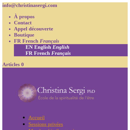
info@christinasergi.com
À propos
Contact
Appel découverte
Boutique
FR
French
Français
EN
English
English
FR
French
Français
Articles 0
Accueil
Sessions privées